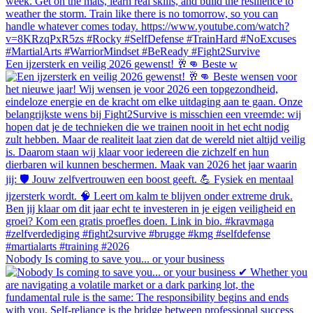
Een ijzersterk en veilig 2026 gewenst! 🥂👊 Beste w
Nobody Is coming to save you... or your business