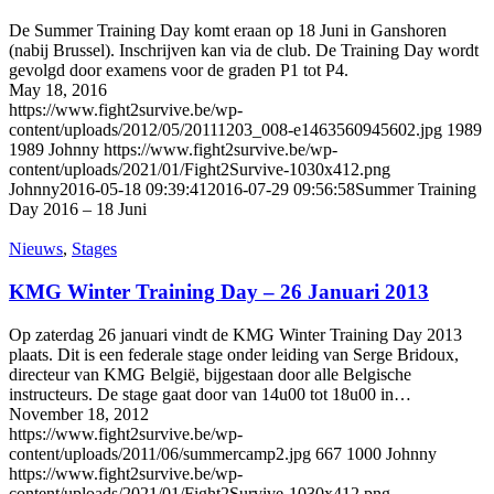
De Summer Training Day komt eraan op 18 Juni in Ganshoren
(nabij Brussel). Inschrijven kan via de club. De Training Day wordt
gevolgd door examens voor de graden P1 tot P4.
May 18, 2016
https://www.fight2survive.be/wp-
content/uploads/2012/05/20111203_008-e1463560945602.jpg
1989
1989
Johnny
https://www.fight2survive.be/wp-
content/uploads/2021/01/Fight2Survive-1030x412.png
Johnny
2016-05-18 09:39:41
2016-07-29 09:56:58
Summer Training
Day 2016 – 18 Juni
Nieuws
,
Stages
KMG Winter Training Day – 26 Januari 2013
Op zaterdag 26 januari vindt de KMG Winter Training Day 2013
plaats. Dit is een federale stage onder leiding van Serge Bridoux,
directeur van KMG België, bijgestaan door alle Belgische
instructeurs. De stage gaat door van 14u00 tot 18u00 in…
November 18, 2012
https://www.fight2survive.be/wp-
content/uploads/2011/06/summercamp2.jpg
667
1000
Johnny
https://www.fight2survive.be/wp-
content/uploads/2021/01/Fight2Survive-1030x412.png