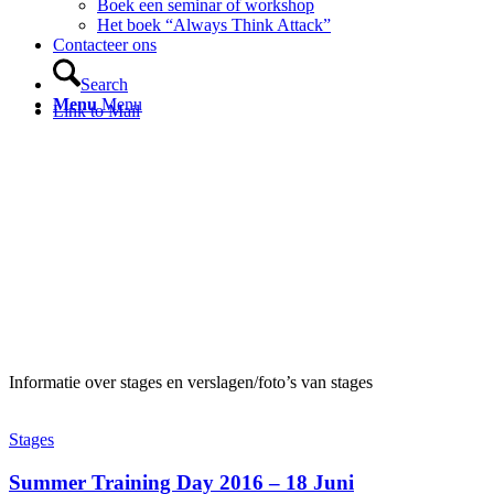
Boek een seminar of workshop
Het boek “Always Think Attack”
Contacteer ons
Search
Menu
Menu
Link to Mail
Informatie over stages en verslagen/foto’s van stages
Stages
Summer Training Day 2016 – 18 Juni