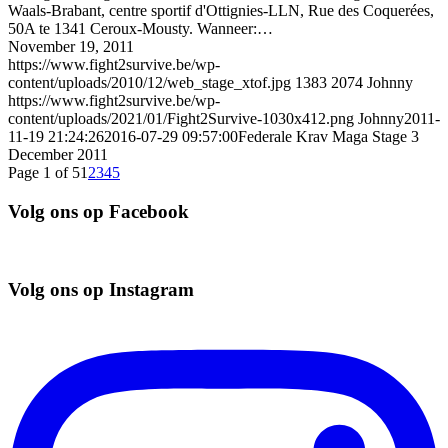
Waals-Brabant, centre sportif d'Ottignies-LLN, Rue des Coquerées,
50A te 1341 Ceroux-Mousty. Wanneer:…
November 19, 2011
https://www.fight2survive.be/wp-
content/uploads/2010/12/web_stage_xtof.jpg
1383
2074
Johnny
https://www.fight2survive.be/wp-
content/uploads/2021/01/Fight2Survive-1030x412.png
Johnny
2011-
11-19 21:24:26
2016-07-29 09:57:00
Federale Krav Maga Stage 3
December 2011
Page 1 of 5
1
2
3
4
5
Volg ons op Facebook
Volg ons op Instagram