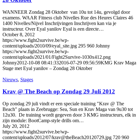
WANNEER Zondag 28 Oktober van 10u tot 14u, gevolgd door
examens. WAAR Fitness club Nivelles Rue des Heures Claires 46
1400 Nivelles/Nijvel Inschrijvingen Inschrijven kan via je
instructeur. Over Eyal yanilov Eyal is een directe…
October 8, 2012
https://www.fight2survive.be/wp-
content/uploads/2010/09/eyal_site.jpg
295
960
Johnny
https://www.fight2survive.be/wp-
content/uploads/2021/01/Fight2Survive-1030x412.png
Johnny
2012-10-08 08:41:33
2016-07-29 09:56:59
KMG Krav Maga
Stage met Eyal yanilov – Zondag 28 Oktober
Nieuws
,
Stages
Krav @ The Beach op Zondag 29 Juli 2012
Op zondag 29 juli vindt er een speciale training "Krav @ The
Beach" plaats in Zeebrugge: Sea, Sun en Krav Maga van 9u30 tot
12u30. De training wordt gegeven door 3 KMG instructeurs, elk in
zijn module: BootCamp-style drills om…
July 20, 2012
https://www.fight2survive.be/wp-
content/uploads/2012/07/krav@theBeach20120729.jpg
720
960