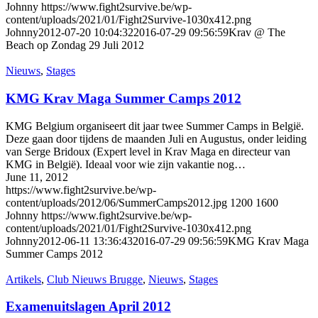
Johnny
https://www.fight2survive.be/wp-
content/uploads/2021/01/Fight2Survive-1030x412.png
Johnny
2012-07-20 10:04:32
2016-07-29 09:56:59
Krav @ The
Beach op Zondag 29 Juli 2012
Nieuws
,
Stages
KMG Krav Maga Summer Camps 2012
KMG Belgium organiseert dit jaar twee Summer Camps in België.
Deze gaan door tijdens de maanden Juli en Augustus, onder leiding
van Serge Bridoux (Expert level in Krav Maga en directeur van
KMG in België). Ideaal voor wie zijn vakantie nog…
June 11, 2012
https://www.fight2survive.be/wp-
content/uploads/2012/06/SummerCamps2012.jpg
1200
1600
Johnny
https://www.fight2survive.be/wp-
content/uploads/2021/01/Fight2Survive-1030x412.png
Johnny
2012-06-11 13:36:43
2016-07-29 09:56:59
KMG Krav Maga
Summer Camps 2012
Artikels
,
Club Nieuws Brugge
,
Nieuws
,
Stages
Examenuitslagen April 2012