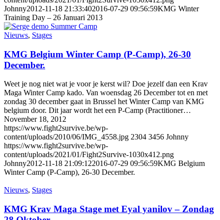
Johnny
2012-11-18 21:33:40
2016-07-29 09:56:59
KMG Winter
Training Day – 26 Januari 2013
Nieuws
,
Stages
KMG Belgium Winter Camp (P-Camp), 26-30
December.
Weet je nog niet wat je voor je kerst wil? Doe jezelf dan een Krav
Maga Winter Camp kado. Van woensdag 26 December tot en met
zondag 30 december gaat in Brussel het Winter Camp van KMG
belgium door. Dit jaar wordt het een P-Camp (Practitioner…
November 18, 2012
https://www.fight2survive.be/wp-
content/uploads/2010/06/IMG_4558.jpg
2304
3456
Johnny
https://www.fight2survive.be/wp-
content/uploads/2021/01/Fight2Survive-1030x412.png
Johnny
2012-11-18 21:09:12
2016-07-29 09:56:59
KMG Belgium
Winter Camp (P-Camp), 26-30 December.
Nieuws
,
Stages
KMG Krav Maga Stage met Eyal yanilov – Zondag
28 Oktober