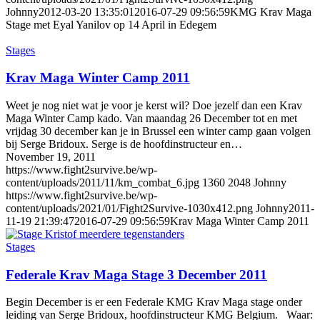
Johnny
2012-03-20 13:35:01
2016-07-29 09:56:59
KMG Krav Maga
Stage met Eyal Yanilov op 14 April in Edegem
Stages
Krav Maga Winter Camp 2011
Weet je nog niet wat je voor je kerst wil? Doe jezelf dan een Krav
Maga Winter Camp kado. Van maandag 26 December tot en met
vrijdag 30 december kan je in Brussel een winter camp gaan volgen
bij Serge Bridoux. Serge is de hoofdinstructeur en…
November 19, 2011
https://www.fight2survive.be/wp-
content/uploads/2011/11/km_combat_6.jpg
1360
2048
Johnny
https://www.fight2survive.be/wp-
content/uploads/2021/01/Fight2Survive-1030x412.png
Johnny
2011-
11-19 21:39:47
2016-07-29 09:56:59
Krav Maga Winter Camp 2011
Stages
Federale Krav Maga Stage 3 December 2011
Begin December is er een Federale KMG Krav Maga stage onder
leiding van Serge Bridoux, hoofdinstructeur KMG Belgium. Waar: