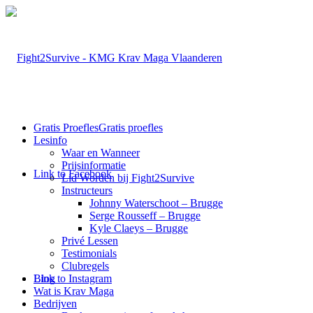
Gratis Proefles
Gratis proefles
Lesinfo
Waar en Wanneer
Prijsinformatie
Link to Facebook
Lid Worden bij Fight2Survive
Instructeurs
Johnny Waterschoot – Brugge
Serge Rousseff – Brugge
Kyle Claeys – Brugge
Privé Lessen
Testimonials
Clubregels
Link to Instagram
Blog
Wat is Krav Maga
Bedrijven