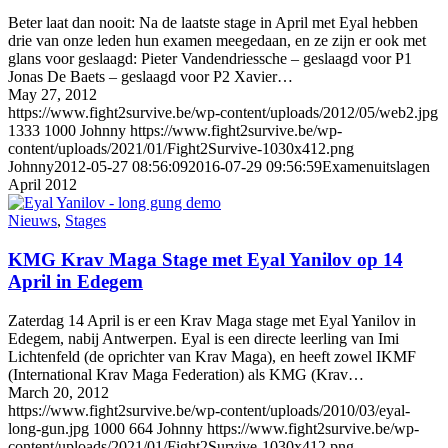
Beter laat dan nooit: Na de laatste stage in April met Eyal hebben
drie van onze leden hun examen meegedaan, en ze zijn er ook met
glans voor geslaagd: Pieter Vandendriessche – geslaagd voor P1
Jonas De Baets – geslaagd voor P2 Xavier…
May 27, 2012
https://www.fight2survive.be/wp-content/uploads/2012/05/web2.jpg
1333
1000
Johnny
https://www.fight2survive.be/wp-
content/uploads/2021/01/Fight2Survive-1030x412.png
Johnny
2012-05-27 08:56:09
2016-07-29 09:56:59
Examenuitslagen
April 2012
Nieuws
,
Stages
KMG Krav Maga Stage met Eyal Yanilov op 14
April in Edegem
Zaterdag 14 April is er een Krav Maga stage met Eyal Yanilov in
Edegem, nabij Antwerpen. Eyal is een directe leerling van Imi
Lichtenfeld (de oprichter van Krav Maga), en heeft zowel IKMF
(International Krav Maga Federation) als KMG (Krav…
March 20, 2012
https://www.fight2survive.be/wp-content/uploads/2010/03/eyal-
long-gun.jpg
1000
664
Johnny
https://www.fight2survive.be/wp-
content/uploads/2021/01/Fight2Survive-1030x412.png