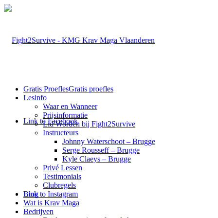
Gratis Proefles
Gratis proefles
Lesinfo
Waar en Wanneer
Prijsinformatie
Link to Facebook
Lid Worden bij Fight2Survive
Instructeurs
Johnny Waterschoot – Brugge
Serge Rousseff – Brugge
Kyle Claeys – Brugge
Privé Lessen
Testimonials
Clubregels
Link to Instagram
Blog
Wat is Krav Maga
Bedrijven