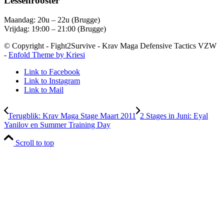
Lessenrooster
Maandag: 20u – 22u (Brugge)
Vrijdag: 19:00 – 21:00 (Brugge)
© Copyright - Fight2Survive - Krav Maga Defensive Tactics VZW
-
Enfold Theme by Kriesi
Link to Facebook
Link to Instagram
Link to Mail
Terugblik: Krav Maga Stage Maart 2011
2 Stages in Juni: Eyal
Yanilov en Summer Training Day
Scroll to top