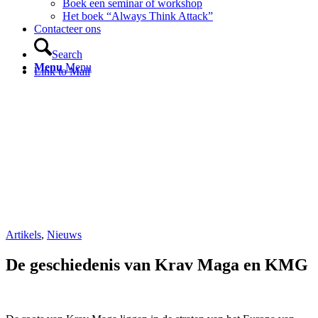
Boek een seminar of workshop
Het boek “Always Think Attack”
Contacteer ons
Search
Menu
Menu
Link to Mail
Artikels
,
Nieuws
De geschiedenis van Krav Maga en KMG