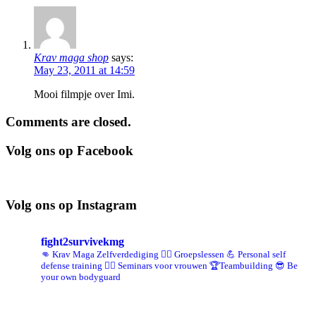
Krav maga shop
says:
May 23, 2011 at 14:59
Mooi filmpje over Imi.
Comments are closed.
Volg ons op Facebook
Volg ons op Instagram
fight2survivekmg
👊 Krav Maga Zelfverdediging
🤼‍♀️ Groepslessen
💪 Personal self
defense training
💁‍♀️ Seminars voor vrouwen
🏆Teambuilding
😎 Be
your own bodyguard